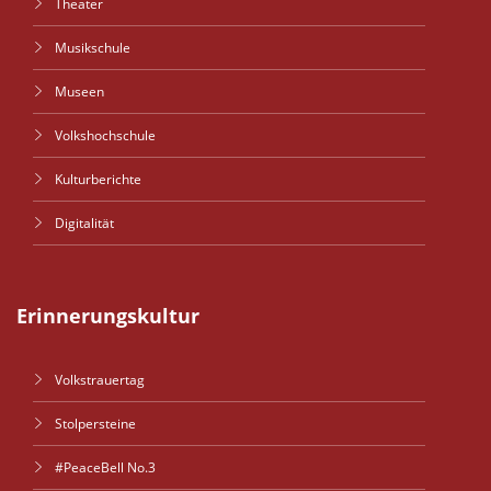
Theater
Musikschule
Museen
Volkshochschule
Kulturberichte
Digitalität
Erinnerungskultur
Volkstrauertag
Stolpersteine
#PeaceBell No.3