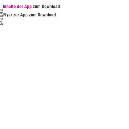
Inhalte der App
zum Download
und
t;
Flyer zur App zum Download
ria
ung
nz-
bH