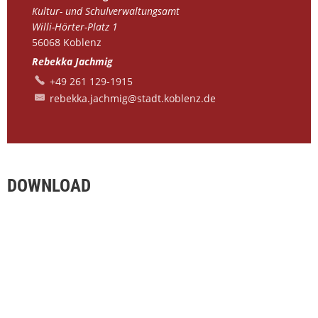
Kultur- und Schulverwaltungsamt
Willi-Hörter-Platz 1
56068
Koblenz
Rebekka Jachmig
+49 261 129-1915
rebekka.jachmig@stadt.koblenz.de
DOWNLOAD